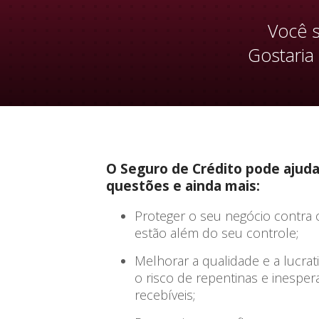
Você s
Gostaria
O Seguro de Crédito pode ajud
questões e ainda mais:
Proteger o seu negócio contra o
estão além do seu controle;
Melhorar a qualidade e a lucra
o risco de repentinas e inesper
recebíveis;