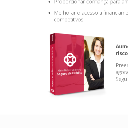
Proporcionar confiança para amp
Melhorar o acesso a financiam
competitivos.
Aume
risc
Preen
agora
Segur