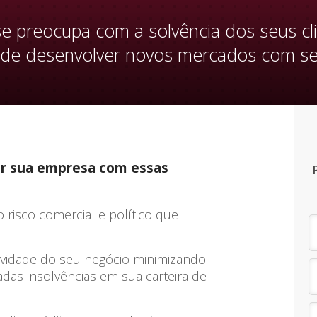
e preocupa com a solvência dos seus cl
 de desenvolver novos mercados com s
ar sua empresa com essas
 risco comercial e político que
tividade do seu negócio minimizando
adas insolvências em sua carteira de